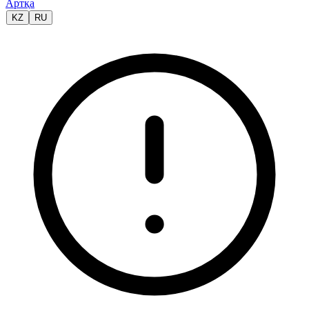
Артқа
KZ
RU