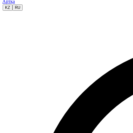
Артқа
KZ
RU