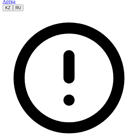
Артқа
KZ
RU